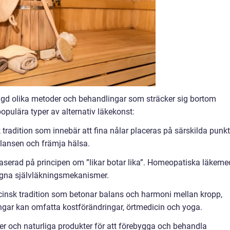
ngd olika metoder och behandlingar som sträcker sig bortom
opulära typer av alternativ läkekonst:
tradition som innebär att fina nålar placeras på särskilda punkt
alansen och främja hälsa.
serad på principen om ”likar botar lika”. Homeopatiska läkeme
egna självläkningsmekanismer.
icinsk tradition som betonar balans och harmoni mellan kropp,
ngar kan omfatta kostförändringar, örtmedicin och yoga.
r och naturliga produkter för att förebygga och behandla