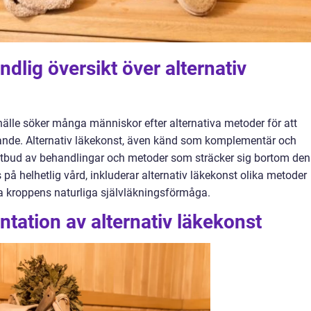
dlig översikt över alternativ
älle söker många människor efter alternativa metoder för att
nnande. Alternativ läkekonst, även känd som komplementär och
tt utbud av behandlingar och metoder som sträcker sig bortom den
å helhetlig vård, inkluderar alternativ läkekonst olika metoder
ämja kroppens naturliga självläkningsförmåga.
tation av alternativ läkekonst