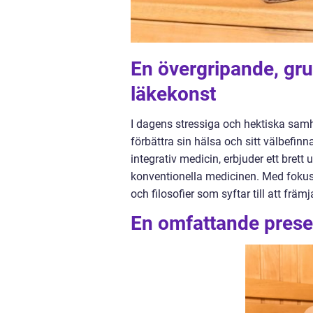
En övergripande, grun
läkekonst
I dagens stressiga och hektiska samh
förbättra sin hälsa och sitt välbefi
integrativ medicin, erbjuder ett bre
konventionella medicinen. Med fokus p
och filosofier som syftar till att fr
En omfattande presen