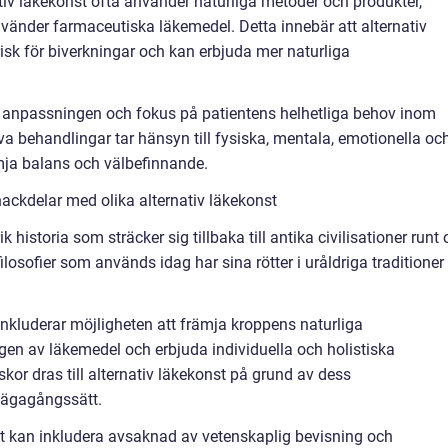
nativ läkekonst ofta använder naturliga metoder och produkter,
änder farmaceutiska läkemedel. Detta innebär att alternativ
isk för biverkningar och kan erbjuda mer naturliga
la anpassningen och fokus på patientens helhetliga behov inom
va behandlingar tar hänsyn till fysiska, mentala, emotionella oc
ämja balans och välbefinnande.
ackdelar med olika alternativ läkekonst
k historia som sträcker sig tillbaka till antika civilisationer runt
losofier som används idag har sina rötter i uråldriga traditioner
inkluderar möjligheten att främja kroppens naturliga
n av läkemedel och erbjuda individuella och holistiska
or dras till alternativ läkekonst på grund av dess
vägagångssätt.
t kan inkludera avsaknad av vetenskaplig bevisning och