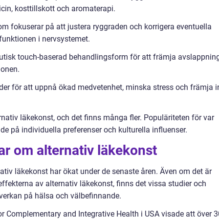
in, kosttillskott och aromaterapi.
om fokuserar på att justera ryggraden och korrigera eventuella
 funktionen i nervsystemet.
tisk touch-baserad behandlingsform för att främja avslappning
ionen.
der för att uppnå ökad medvetenhet, minska stress och främja i
ativ läkekonst, och det finns många fler. Populäriteten för var
e på individuella preferenser och kulturella influenser.
ar om alternativ läkekonst
tiv läkekonst har ökat under de senaste åren. Även om det är
fekterna av alternativ läkekonst, finns det vissa studier och
påverkan på hälsa och välbefinnande.
for Complementary and Integrative Health i USA visade att över 3