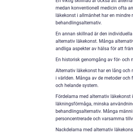
En viktig skillnad är också att alter
medan konventionell medicin ofta anv
läkekonst i allmänhet har en mindre r
behandlingsalternativ.
En annan skillnad är den individuel
alternativ läkekonst. Många alternati
andliga aspekter av hälsa för att fr
En historisk genomgång av för- och n
Alternativ läkekonst har en lång och ri
i världen. Många av de metoder och fi
och helande system.
Fördelarna med alternativ läkekonst 
läkningsförmåga, minska användninge
behandlingsalternativ. Många människ
personcentrerade och varsamma till
Nackdelarna med alternativ läkekons