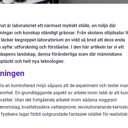
t är laboratoriet ett närmast mytiskt ställe, en miljö där
ningar och kunskap ständigt gränsar. Från skolans slöjdsalar ti
täcker begreppet laboratorium en vidd så bred att dess enda
te: utforskning och förståelse. I den här artikeln tar vi ett
tenskapens landskap, denna föränderliga scen där människans
pptäckt och helt nya teknologier.
kningen
ålla en kontrollerad miljö såpass att de experiment och tester ma
rannhet. En grundläggande aspekt av arbete inom labb är att ku
alitet. Utan det fortgående arbetet inom sådana noggrant
genomslag, kvalitetssäkra vattenprover, revolutionerande kemisk
fysikens lagar förbli outgrundade fantasier istället för realistis