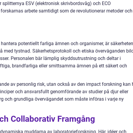
 splitternya ESV (elektronisk skrivbordsvåg) och ECO
r forskarnas arbete samtidigt som de revolutionerar metoder och
hantera potentiellt farliga ämnen och organismer, är säkerhete
igå med tystnad. Säkerhetsprotokoll och etiska överväganden bil
sser. Personalen bär lämplig skyddsutrustning och deltar i
iftiga, brandfarliga eller smittsamma ämnen på ett säkert och
dande av personlig risk, utan också av den impact forskning kan 
inciper och ansvarsfullt genomförande av studier på djur eller
rg och grundliga övervägandet som måste införas i varje ny
och Collaborativ Framgång
 dynamiska muddarna av laboratorieforskning. Här, idéer och