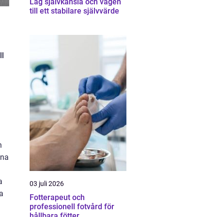
Låg självkänsla och vägen
till ett stabilare självvärde
ll
n
nna
a
03 juli 2026
ka
Fotterapeut och
professionell fotvård för
hållbara fötter