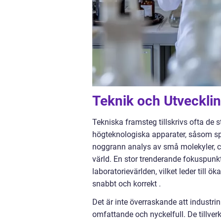
Teknik och Utveckli
Tekniska framsteg tillskrivs ofta d
högteknologiska apparater, såsom spe
noggrann analys av små molekyler, c
värld. En stor trenderande fokuspunkt
laboratorievärlden, vilket leder till ö
snabbt och korrekt .
Det är inte överraskande att industrin
omfattande och nyckelfull. De tillver