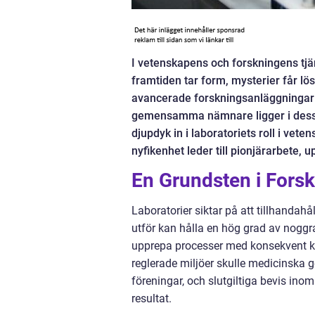
I vetenskapens och forskningens tjäns
framtiden tar form, mysterier får lös
avancerade forskningsanläggningar 
gemensamma nämnare ligger i dess syf
djupdyk in i laboratoriets roll i ve
nyfikenhet leder till pionjärarbete, u
En Grundsten i Fors
Laboratorier siktar på att tillhandah
utför kan hålla en hög grad av nogg
upprepa processer med konsekvent kv
reglerade miljöer skulle medicinska 
föreningar, och slutgiltiga bevis inom 
resultat.