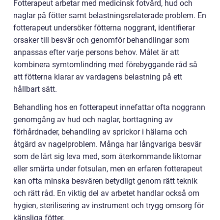
Fotterapeut arbetar med medicinsk fotvård, hud och
naglar på fötter samt belastningsrelaterade problem. En
fotterapeut undersöker fötterna noggrant, identifierar
orsaker till besvär och genomför behandlingar som
anpassas efter varje persons behov. Målet är att
kombinera symtomlindring med förebyggande råd så
att fötterna klarar av vardagens belastning på ett
hållbart sätt.
Behandling hos en fotterapeut innefattar ofta noggrann
genomgång av hud och naglar, borttagning av
förhårdnader, behandling av sprickor i hälarna och
åtgärd av nagelproblem. Många har långvariga besvär
som de lärt sig leva med, som återkommande liktornar
eller smärta under fotsulan, men en erfaren fotterapeut
kan ofta minska besvären betydligt genom rätt teknik
och rätt råd. En viktig del av arbetet handlar också om
hygien, sterilisering av instrument och trygg omsorg för
känsliga fötter.