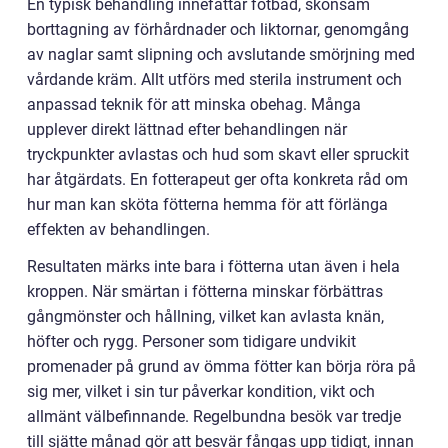
En typisk behandling innefattar fotbad, skonsam
borttagning av förhårdnader och liktornar, genomgång
av naglar samt slipning och avslutande smörjning med
vårdande kräm. Allt utförs med sterila instrument och
anpassad teknik för att minska obehag. Många
upplever direkt lättnad efter behandlingen när
tryckpunkter avlastas och hud som skavt eller spruckit
har åtgärdats. En fotterapeut ger ofta konkreta råd om
hur man kan sköta fötterna hemma för att förlänga
effekten av behandlingen.
Resultaten märks inte bara i fötterna utan även i hela
kroppen. När smärtan i fötterna minskar förbättras
gångmönster och hållning, vilket kan avlasta knän,
höfter och rygg. Personer som tidigare undvikit
promenader på grund av ömma fötter kan börja röra på
sig mer, vilket i sin tur påverkar kondition, vikt och
allmänt välbefinnande. Regelbundna besök var tredje
till sjätte månad gör att besvär fångas upp tidigt, innan