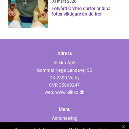
03 mars 2026
Fotvård Örebro därför är dina
fötter viktigare än du tror
Adress
web:
www.klikko.dk
Menu
Annonsering
Om oss