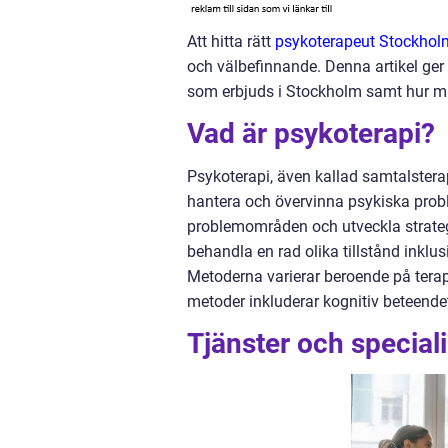
Att hitta rätt
psykoterapeut Stockhol
och välbefinnande. Denna artikel ger e
som erbjuds i Stockholm samt hur ma
Vad är psykoterapi?
Psykoterapi, även kallad samtalsterap
hantera och övervinna psykiska probl
problemområden och utveckla strategie
behandla en rad olika tillstånd inklu
Metoderna varierar beroende på terap
metoder inkluderar kognitiv beteende
Tjänster och specia