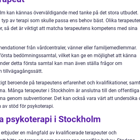
holm kan kännas överväldigande med tanke på det stora utbudet.
 typ av terapi som skulle passa ens behov bäst. Olika terapeute
er, så det är viktigt att matcha terapeutens kompetens med sina
mmendationer från vårdcentraler, vänner eller familjemedlemmar.
första bedömningssamtal, vilket kan ge en möjlighet att känna
Under detta första samtal kan man även ställa frågor om
h tillvägagångssätt.
tigt beroende på terapeutens erfarenhet och kvalifikationer, sam
a. Många terapeuter i Stockholm är anslutna till den offentliga
erna genom subventioner. Det kan också vara värt att undersöka
 av stöd för psykoterapi.
a psykoterapi i Stockholm
erbjuder en mångfald av kvalificerade terapeuter och