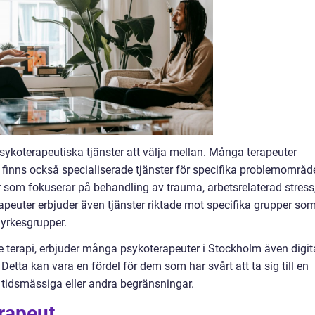
psykoterapeutiska tjänster att välja mellan. Många terapeuter
 finns också specialiserade tjänster för specifika problemområd
r som fokuserar på behandling av trauma, arbetsrelaterad stress
erapeuter erbjuder även tjänster riktade mot specifika grupper so
 yrkesgrupper.
te terapi, erbjuder många psykoterapeuter i Stockholm även digit
 Detta kan vara en fördel för dem som har svårt att ta sig till en
, tidsmässiga eller andra begränsningar.
erapeut