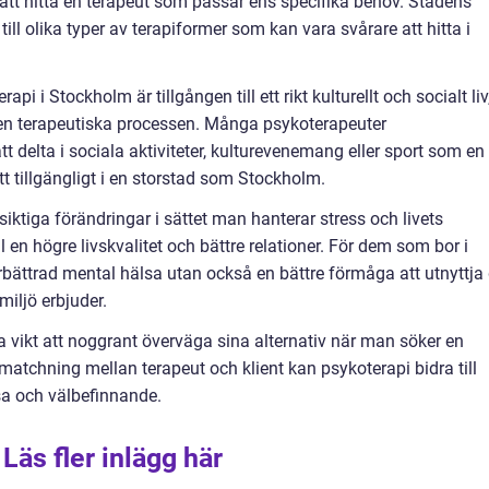
re att hitta en terapeut som passar ens specifika behov. Stadens
ill olika typer av terapiformer som kan vara svårare att hitta i
i i Stockholm är tillgången till ett rikt kulturellt och socialt liv
en terapeutiska processen. Många psykoterapeuter
t delta i sociala aktiviteter, kulturevenemang eller sport som en
t tillgängligt i en storstad som Stockholm.
ktiga förändringar i sättet man hanterar stress och livets
ill en högre livskvalitet och bättre relationer. För dem som bor i
rbättrad mental hälsa utan också en bättre förmåga att utnyttja
iljö erbjuder.
vikt att noggrant överväga sina alternativ när man söker en
atchning mellan terapeut och klient kan psykoterapi bidra till
sa och välbefinnande.
Läs fler inlägg här