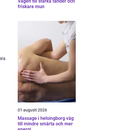
Vägen till starka tänder och
friskare mun
a
era
01 augusti 2026
Massage i helsingborg väg
till mindre smärta och mer
energi