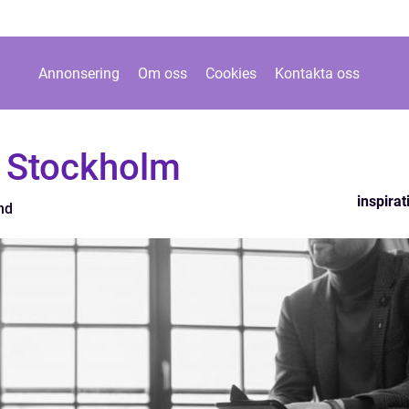
Annonsering
Om oss
Cookies
Kontakta oss
 Stockholm
inspirat
nd