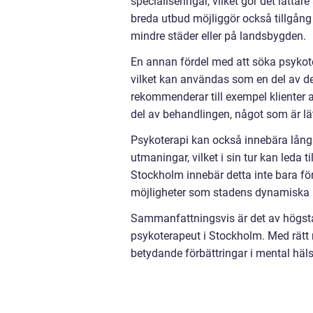
specialiseringar, vilket gör det lätta
breda utbud möjliggör också tillgång t
mindre städer eller på landsbygden.
En annan fördel med att söka psykoterap
vilket kan användas som en del av d
rekommenderar till exempel klienter at
del av behandlingen, något som är lät
Psykoterapi kan också innebära långsi
utmaningar, vilket i sin tur kan leda t
Stockholm innebär detta inte bara fö
möjligheter som stadens dynamiska m
Sammanfattningsvis är det av högsta 
psykoterapeut i Stockholm. Med rätt m
betydande förbättringar i mental häl