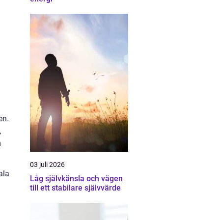
en.
,
m
03 juli 2026
ala
Låg självkänsla och vägen
till ett stabilare självvärde