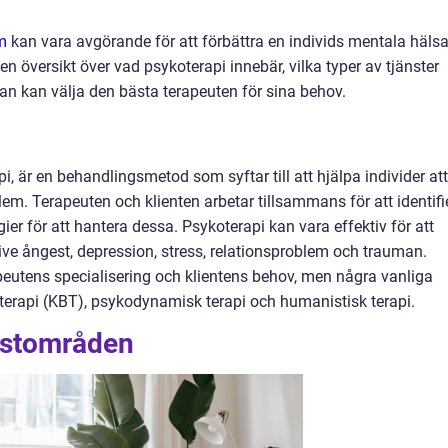
m
kan vara avgörande för att förbättra en individs mentala häls
n översikt över vad psykoterapi innebär, vilka typer av tjänster
n kan välja den bästa terapeuten för sina behov.
i, är en behandlingsmetod som syftar till att hjälpa individer att
em. Terapeuten och klienten arbetar tillsammans för att identifi
r för att hantera dessa. Psykoterapi kan vara effektiv för att
sive ångest, depression, stress, relationsproblem och trauman.
eutens specialisering och klientens behov, men några vanliga
terapi (KBT), psykodynamisk terapi och humanistisk terapi.
listområden