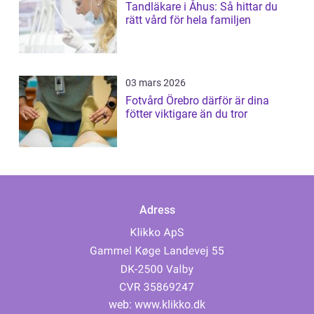
Tandläkare i Åhus: Så hittar du
rätt vård för hela familjen
03 mars 2026
Fotvård Örebro därför är dina
fötter viktigare än du tror
Adress
web:
www.klikko.dk