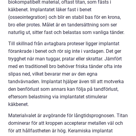
biokompatibelt material, oftast titan, som fästs i
käkbenet. Implantatet läker fast i benet
(osseointegration) och blir en stabil bas för en krona,
bro eller protes. Målet är en tandersättning som ser
naturlig ut, sitter fast och belastas som vanliga tänder.
Till skillnad från avtagbara proteser ligger implantat
förankrade i benet och rör sig inte i vardagen. Det ger
trygghet när man tuggar, pratar eller skrattar. Jämfört
med en traditionell bro behöver friska tänder ofta inte
slipas ned, vilket bevarar mer av den egna
tandvävnaden. Implantat hjälper även till att motverka
den benförlust som annars kan följa på tandförlust,
eftersom belastning via implantatet stimulerar
käkbenet.
Materialvalet är avgörande för långtidsprognosen. Titan
dominerar för att kroppen accepterar metallen väl och
för att hållfastheten är hög. Keramiska implantat