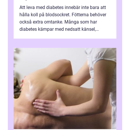
Att leva med diabetes innebär inte bara att
hålla koll på blodsockret. Fötterna behöver
också extra omtanke. Många som har
diabetes kämpar med nedsatt känsel,
svullnad, skavsår och en långsam
läknings...