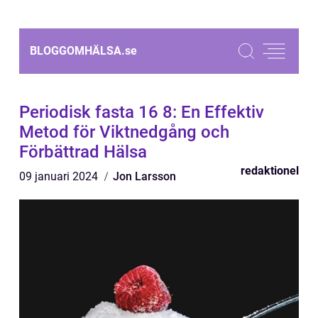
BLOGGOMHÄLSA.
se
Periodisk fasta 16 8: En Effektiv
Metod för Viktnedgång och
Förbättrad Hälsa
redaktionel
09 januari 2024
Jon Larsson