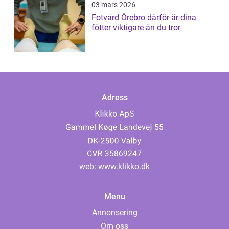
03 mars 2026
Fotvård Örebro därför är dina
fötter viktigare än du tror
Adress
web:
www.klikko.dk
Menu
Annonsering
Om oss