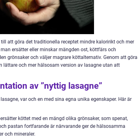
 till att göra det traditionella receptet mindre kaloririkt och mer
tt man ersätter eller minskar mängden ost, köttfärs och
en grönsaker och väljer magrare köttalternativ. Genom att göra
 lättare och mer hälsosam version av lasagne utan att
tation av ”nyttig lasagne”
g lasagne, var och en med sina egna unika egenskaper. Här är
 ersätter köttet med en mängd olika grönsaker, som spenat,
 och pastan fortfarande är närvarande ger de hälsosamma
r och mineraler.