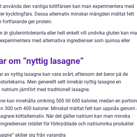
ör att använda den vanliga köttfärsen kan man experimentera med
ler kycklingfärs. Dessa alternativ minskar mängden mättat fett
e fortfarande ger protein.
 är glutenintoleranta eller helt enkelt vill undvika gluten kan m
r experimentera med alternativa ingredienser som quinoa eller
ar om ”nyttig lasagne”
r av nyttig lasagne kan vara svårt, eftersom det beror på de
storlekarna. Men generellt sett innebär nyttig lasagne en
h natrium jämfört med traditionell lasagne.
agne kan innehålla omkring 500 till 600 kalorier, medan en portion
an 300 och 400 kalorier. Minskat mättat fett kan uppnås genom 
rare köttalternativ. När det gäller natrium kan man minska
redienser istället för förkryddade och natriumrika produkter.
sagne” skiljer sig från varandra