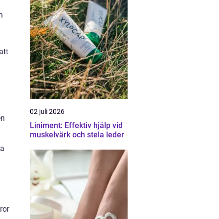
h
att
02 juli 2026
en
Liniment: Effektiv hjälp vid
muskelvärk och stela leder
ka
ror