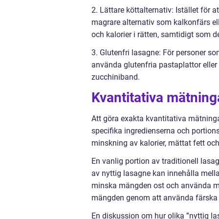
2. Lättare köttalternativ: Istället f
magrare alternativ som kalkonfärs el
och kalorier i rätten, samtidigt som d
3. Glutenfri lasagne: För personer som
använda glutenfria pastaplattor elle
zucchiniband.
Kvantitativa mätning
Att göra exakta kvantitativa mätninga
specifika ingredienserna och portions
minskning av kalorier, mättat fett oc
En vanlig portion av traditionell las
av nyttig lasagne kan innehålla mell
minska mängden ost och använda mag
mängden genom att använda färska ing
En diskussion om hur olika ”nyttig la