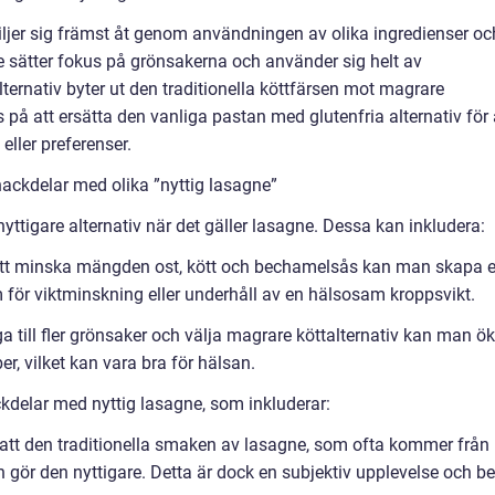
kiljer sig främst åt genom användningen av olika ingredienser oc
e sätter fokus på grönsakerna och använder sig helt av
alternativ byter ut den traditionella köttfärsen mot magrare
s på att ersätta den vanliga pastan med glutenfria alternativ för 
ller preferenser.
ackdelar med olika ”nyttig lasagne”
 nyttigare alternativ när det gäller lasagne. Dessa kan inkludera:
tt minska mängden ost, kött och bechamelsås kan man skapa 
för viktminskning eller underhåll av en hälsosam kroppsvikt.
 till fler grönsaker och välja magrare köttalternativ kan man ö
er, vilket kan vara bra för hälsan.
ckdelar med nyttig lasagne, som inkluderar:
att den traditionella smaken av lasagne, som ofta kommer från
n gör den nyttigare. Detta är dock en subjektiv upplevelse och be