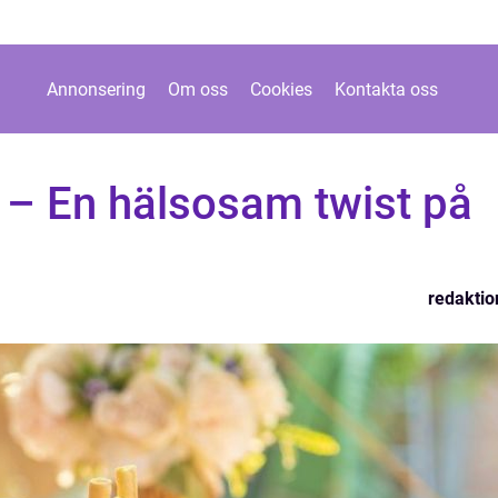
Annonsering
Om oss
Cookies
Kontakta oss
 – En hälsosam twist på
redaktio