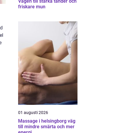
Vägen till starka tänder och
friskare mun
ad
el
e
01 augusti 2026
Massage i helsingborg väg
till mindre smärta och mer
energi