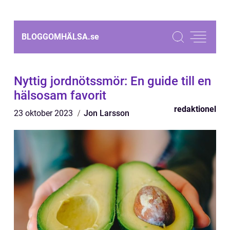
BLOGGOMHÄLSA.
se
Nyttig jordnötssmör: En guide till en
hälsosam favorit
redaktionel
23 oktober 2023
Jon Larsson