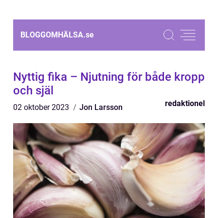
BLOGGOMHÄLSA.
se
Nyttig fika – Njutning för både kropp
och själ
redaktionel
02 oktober 2023
Jon Larsson