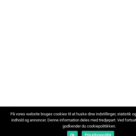
På vores website bruges cookies til at huske dine indstillinger, statistik o
indhold og annoncer. Denne information deles med tredjepart. Ved fortsa
godkender du cookiepolitikken.
Ok
Privatlivspolitik