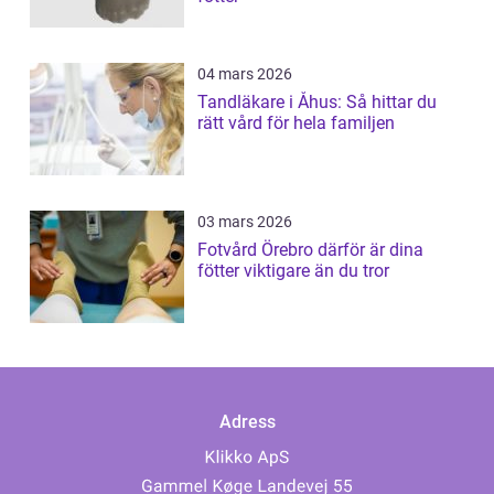
04 mars 2026
Tandläkare i Åhus: Så hittar du
rätt vård för hela familjen
03 mars 2026
Fotvård Örebro därför är dina
fötter viktigare än du tror
Adress