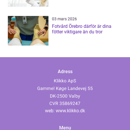
03 mars 2026
Fotvård Örebro därför är dina
fötter viktigare än du tror
Adress
web:
www.klikko.dk
Menu