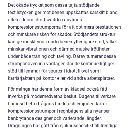
Det ökade trycket som dessa tajta stödjande
textilstycken ger mot benen uppskattas särskilt bland
atleter. Inom idrottsvärlden används
kompressionsstrumporna för att optimera prestationen
och minskare risken för skador. Stödjandets struktur
kan ge musklerna i underbenen ytterligare stöd, vilket
minskar vibrationen och därmed muskeltröttheten
under både träning och tävling. Därav turnerar dessa
strumpor även in i vardagen där de kontinuerligt ger
stöd till lemmar för spurter i idrott likväl som i
karriärjaktern på kontor eller vid andra arbetsplatser.
För många har denna form av klädsel också fått
inverka på modemedvetna beslut. Dagens tillverkare
har insett efterfrågans bredd och erbjuder därför
kompressionsstrumpor i regnbågens alla nyanser,
banbrytande designer och varierande längder.
Dragningen har gått från sjukhusspecifikt till trendiga