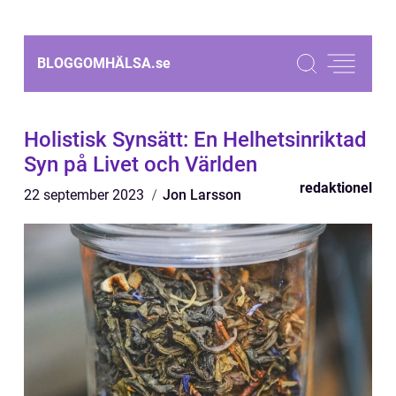
BLOGGOMHÄLSA.
se
Holistisk Synsätt: En Helhetsinriktad
Syn på Livet och Världen
redaktionel
22 september 2023
Jon Larsson