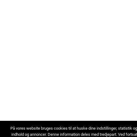
På vores website bruges cookies til at huske dine indstillinger, statistik o
indhold og annoncer. Denne information deles med tredjepart. Ved fortsa