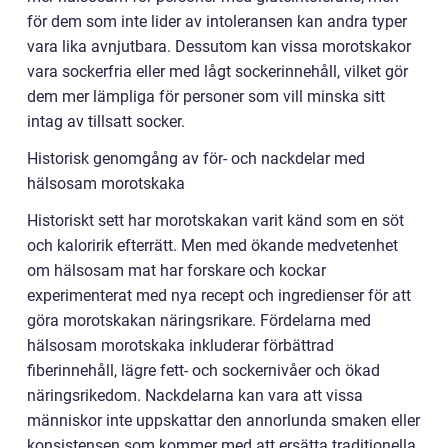
för dem som inte lider av intoleransen kan andra typer
vara lika avnjutbara. Dessutom kan vissa morotskakor
vara sockerfria eller med lågt sockerinnehåll, vilket gör
dem mer lämpliga för personer som vill minska sitt
intag av tillsatt socker.
Historisk genomgång av för- och nackdelar med
hälsosam morotskaka
Historiskt sett har morotskakan varit känd som en söt
och kaloririk efterrätt. Men med ökande medvetenhet
om hälsosam mat har forskare och kockar
experimenterat med nya recept och ingredienser för att
göra morotskakan näringsrikare. Fördelarna med
hälsosam morotskaka inkluderar förbättrad
fiberinnehåll, lägre fett- och sockernivåer och ökad
näringsrikedom. Nackdelarna kan vara att vissa
människor inte uppskattar den annorlunda smaken eller
konsistensen som kommer med att ersätta traditionella