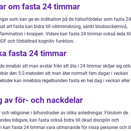
ar om fasta 24 timmar
ningar som kan ge en indikation på de hälsofördelar som fasta 24
at att fasta kan bidra till viktminskning, sänkt blodsockernivå,
flammation i kroppen. Vidare kan fasta 24 timmar också leda til
IGF och förbättrad kognitiv funktion.
ika fasta 24 timmar
innebär att man avstår från att äta i 24 timmar skiljer sig olik
innebär den 5:2-metoden att man äter normalt fem dagar i veckan
toder kan innebära regelbunden fasta en hel dag i veckan eller
 av för- och nackdelar
r och religioner i århundraden av olika anledningar. Förutom de
des tidigare, kan fasta också bidra till ökad disciplin och
dan kan fasta 24 timmar vara utmanande för vissa personer och d