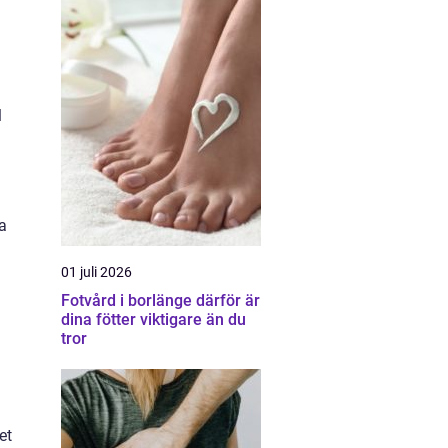
l
a
01 juli 2026
Fotvård i borlänge därför är
dina fötter viktigare än du
tror
et