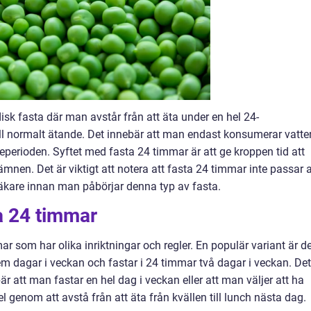
sk fasta där man avstår från att äta under en hel 24-
ill normalt ätande. Det innebär att man endast konsumerar vatte
teperioden. Syftet med fasta 24 timmar är att ge kroppen tid att
mnen. Det är viktigt att notera att fasta 24 timmar inte passar a
n läkare innan man påbörjar denna typ av fasta.
a 24 timmar
ar som har olika inriktningar och regler. En populär variant är d
m dagar i veckan och fastar i 24 timmar två dagar i veckan. Det
r att man fastar en hel dag i veckan eller att man väljer att ha
el genom att avstå från att äta från kvällen till lunch nästa dag.