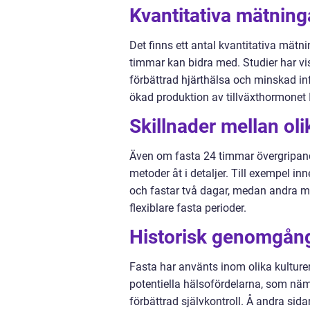
Kvantitativa mätning
Det finns ett antal kvantitativa mät
timmar kan bidra med. Studier har vis
förbättrad hjärthälsa och minskad in
ökad produktion av tillväxthormonet 
Skillnader mellan ol
Även om fasta 24 timmar övergripande 
metoder åt i detaljer. Till exempel 
och fastar två dagar, medan andra me
flexiblare fasta perioder.
Historisk genomgång
Fasta har använts inom olika kulture
potentiella hälsofördelarna, som nämn
förbättrad självkontroll. Å andra si