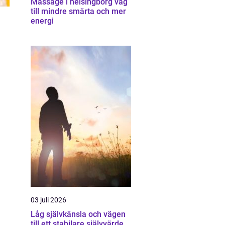
Massage i helsingborg väg
till mindre smärta och mer
energi
03 juli 2026
Låg självkänsla och vägen
till ett stabilare självvärde