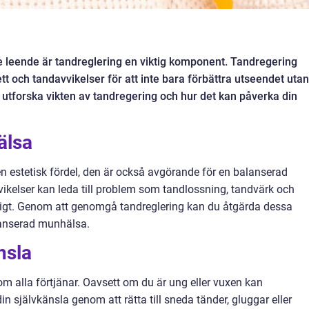
de leende är tandreglering en viktig komponent. Tandregering
tt och tandavvikelser för att inte bara förbättra utseendet utan
 utforska vikten av tandregering och hur det kan påverka din
älsa
 en estetisk fördel, den är också avgörande för en balanserad
ikelser kan leda till problem som tandlossning, tandvärk och
tligt. Genom att genomgå tandreglering kan du åtgärda dessa
anserad munhälsa.
nsla
om alla förtjänar. Oavsett om du är ung eller vuxen kan
 din självkänsla genom att rätta till sneda tänder, gluggar eller