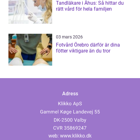
Tandläkare i Åhus: Så hittar du
rätt vård för hela familjen
03 mars 2026
Fotvård Örebro därför är dina
fötter viktigare än du tror
Adress
web:
www.klikko.dk