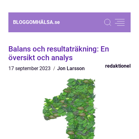
BLOGGOMHÄLSA.
se
Balans och resultaträkning: En
översikt och analys
redaktionel
17 september 2023
Jon Larsson