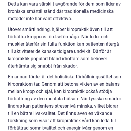
Detta kan vara särskilt avgörande för dem som lider av
kroniska smärttillstånd där traditionella medicinska
metoder inte har varit effektiva.
Utöver smärtlindring, hjälper kiropraktik även till att
förbättra kroppens rörelseförmåga. När leder och
muskler återfår sin fulla funktion kan patienten återgå
till aktiviteter de kanske tidigare undvikit. Därför är
kiropraktik populärt bland idrottare som behöver
återhämta sig snabbt från skador.
En annan fördel är det holistiska förhållningssättet som
kiropraktorn tar. Genom att betona vikten av en balans
mellan kropp och själ, kan kiropraktik också stödja
förbättring av den mentala hälsan. När fysiska smärtor
lindras kan patientens stressnivå minska, vilket bidrar
till en bättre livskvalitet. Det finns även en växande
forskning som visar att kiropraktisk vård kan leda till
förbättrad sömnkvalitet och energinivåer genom en