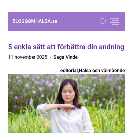
BLOGGOMHÄLSA.
se
5 enkla sätt att förbättra din andning
11 november 2025
Saga Vinde
editorial
,
Hälsa och välmående