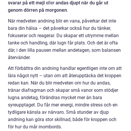
svarar på ett mejl
eller
andas djupt när du går ut
genom dörren på morgonen
.
När medveten andning blir en vana, påverkar det inte
bara din hälsa – det påverkar också hur du tänker,
fokuserar och reagerar. Du skapar ett utrymme mellan
tanke och handling, där lugn får plats. Och det är ofta
där, i den lilla pausen mellan andetagen, som balansen
återvänder.
Att förbättra din andning handlar egentligen inte om att
lära något nytt – utan om att återupptäcka det kroppen
redan kan. När du blir medveten om hur du andas,
tränar diafragman och skapar små vanor som stödjer
lugna andetag, förändras mycket mer än bara
syreupptaget. Du får mer energi, mindre stress och en
tydligare känsla av närvaro. Små stunder av djup
andning kan göra stor skillnad, både för kroppen och
för hur du mår inombords.