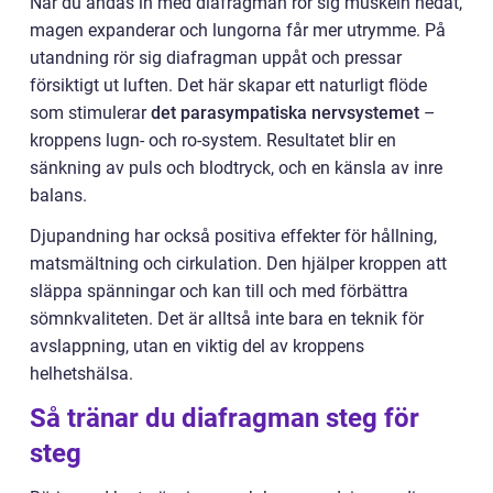
När du andas in med diafragman rör sig muskeln nedåt,
magen expanderar och lungorna får mer utrymme. På
utandning rör sig diafragman uppåt och pressar
försiktigt ut luften. Det här skapar ett naturligt flöde
som stimulerar
det parasympatiska nervsystemet
–
kroppens lugn- och ro-system. Resultatet blir en
sänkning av puls och blodtryck, och en känsla av inre
balans.
Djupandning har också positiva effekter för hållning,
matsmältning och cirkulation. Den hjälper kroppen att
släppa spänningar och kan till och med förbättra
sömnkvaliteten. Det är alltså inte bara en teknik för
avslappning, utan en viktig del av kroppens
helhetshälsa.
Så tränar du diafragman steg för
steg