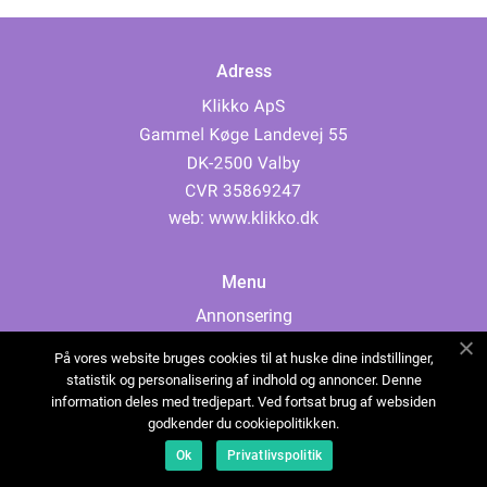
Adress
web:
www.klikko.dk
Menu
Annonsering
Om oss
På vores website bruges cookies til at huske dine indstillinger,
Cookies
statistik og personalisering af indhold og annoncer. Denne
information deles med tredjepart. Ved fortsat brug af websiden
Kontakta oss
godkender du cookiepolitikken.
Sitemap
Ok
Privatlivspolitik