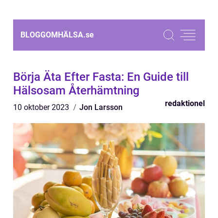
BLOGGOMHÄLSA.
se
Börja Äta Efter Fasta: En Guide till
Hälsosam Återhämtning
redaktionel
10 oktober 2023
Jon Larsson