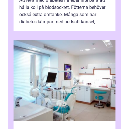
Att leva med diabetes innebär inte bara att
hålla koll på blodsockret. Fötterna behöver
också extra omtanke. Många som har
diabetes kämpar med nedsatt känsel,
svullnad, skavsår och en långsam
läknings...